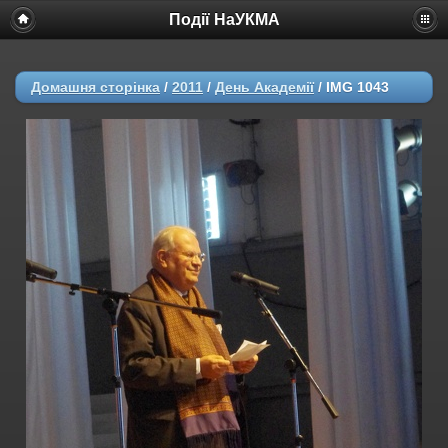
Події НаУКМА
Домашня сторінка
/
2011
/
День Академії
/
IMG 1043