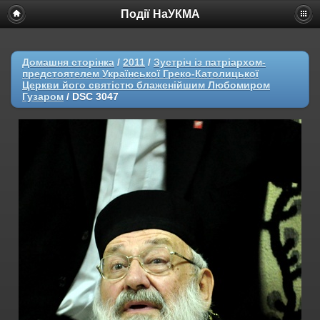
Події НаУКМА
Домашня сторінка
/
2011
/
Зустріч із патріархом-
предстоятелем Української Греко-Католицької
Церкви його святістю блаженійшим Любомиром
Гузаром
/
DSC 3047