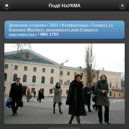
Події НаУКМА
Домашня сторінка
/
2011
/
Конференція «Tempus та
Erasmus Mundus: можливості для Східного
партнерства»
/
IMG 1753