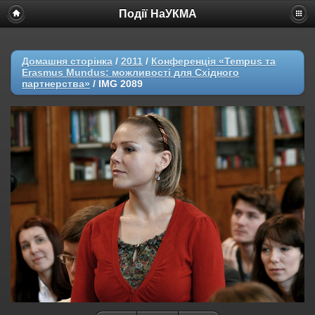
Події НаУКМА
Домашня сторінка
/
2011
/
Конференція «Tempus та
Erasmus Mundus: можливості для Східного
партнерства»
/
IMG 2089