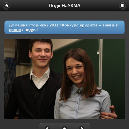
Події НаУКМА
Домашня сторінка
/
2011
/
Конкурс ерудитів – знавців
права
/
ведучі