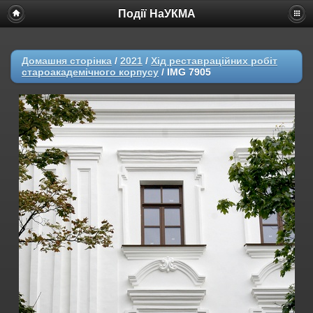
Події НаУКМА
Домашня сторінка
/
2021
/
Хід реставраційних робіт
староакадемічного корпусу
/
IMG 7905