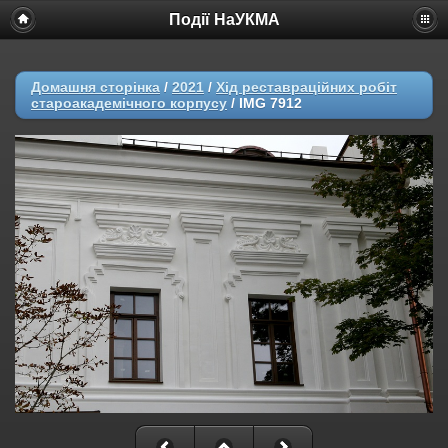
Події НаУКМА
Домашня сторінка
/
2021
/
Хід реставраційних робіт
староакадемічного корпусу
/
IMG 7912