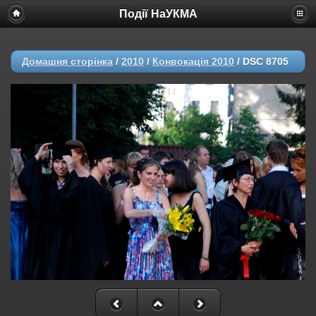
Події НаУКМА
Домашня сторінка
/
2010
/
Конвокація 2010
/
DSC 8705