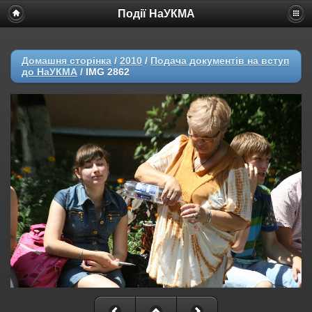
Події НаУКМА
Домашня сторінка
/
2010
/
Подача документів на вступ
до НаУКМА
/
IMG 2862