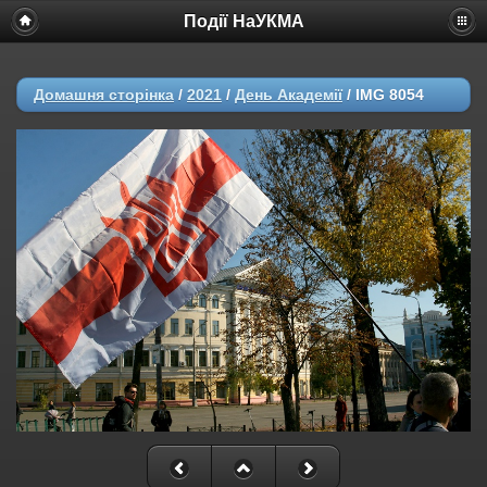
Події НаУКМА
Домашня сторінка
/
2021
/
День Академії
/
IMG 8054