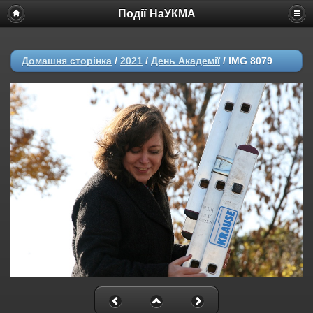
Події НаУКМА
Домашня сторінка
/
2021
/
День Академії
/
IMG 8079