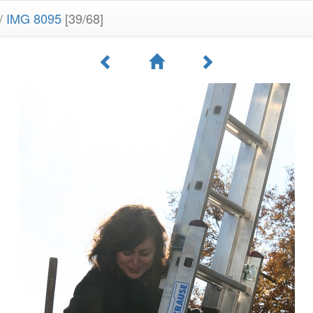
/
IMG 8095
[39/68]