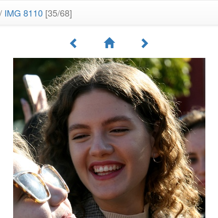
/
IMG 8110
[35/68]