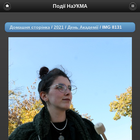
Події НаУКМА
Домашня сторінка
/
2021
/
День Академії
/
IMG 8131