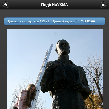
Події НаУКМА
Домашня сторінка
/
2021
/
День Академії
/
IMG 8144