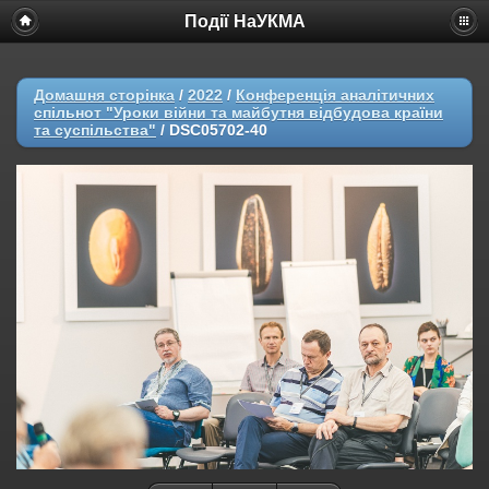
Події НаУКМА
Домашня сторінка
/
2022
/
Конференція аналітичних
спільнот "Уроки війни та майбутня відбудова країни
та суспільства"
/
DSC05702-40