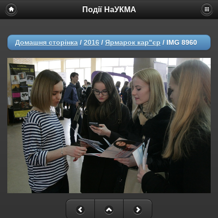
Події НаУКМА
Домашня сторінка
/
2016
/
Ярмарок кар"єр
/
IMG 8960