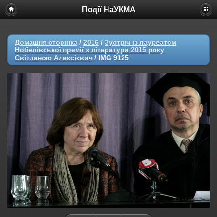
Події НаУКМА
Домашня сторінка
/
2016
/
Зустріч із лауреатом
Нобелівської премії з літератури 2015 року
Світланою Алексієвич
/
IMG 9125