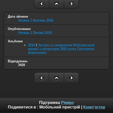
Дата зйомки
Четвер 7 Квітень 2016
Опубліковано
Четвер 1 Лютий 2018
Альбоми
2016
/
Зустріч із лауреатом Нобелівської
премії з літератури 2015 року Світланою
Алексієвич
Відвідувань
3428
Підтримка
Piwigo
Подивитися в :
Мобільний пристрій
|
Комп’ютер