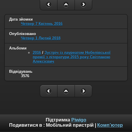
Дата зйомки
Четвер 7 Квітень 2016
Опубліковано
Четвер 1 Лютий 2018
Альбоми
2016
/
Зустріч із лауреатом Нобелівської
премії з літератури 2015 року Світланою
Алексієвич
Відвідувань
3576
Підтримка
Piwigo
Подивитися в :
Мобільний пристрій
|
Комп’ютер