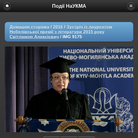
Події НаУКМА
Домашня сторінка
/
2016
/
Зустріч із лауреатом
Нобелівської премії з літератури 2015 року
Світланою Алексієвич
/
IMG 9175