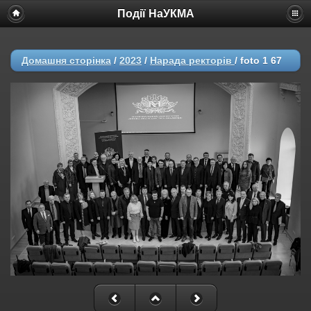
Події НаУКМА
Домашня сторінка
/
2023
/
Нарада ректорів
/
foto 1 67