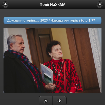
Події НаУКМА
Домашня сторінка
/
2023
/
Нарада ректорів
/
foto 1 77