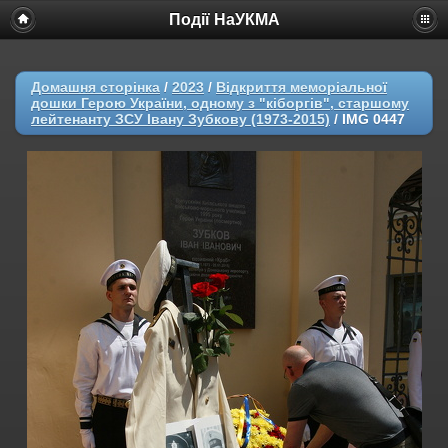
Події НаУКМА
Домашня сторінка
/
2023
/
Відкриття меморіальної
дошки Герою України, одному з "кіборгів", старшому
лейтенанту ЗСУ Івану Зубкову (1973-2015)
/
IMG 0447