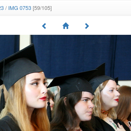
23
/
IMG 0753
[59/105]