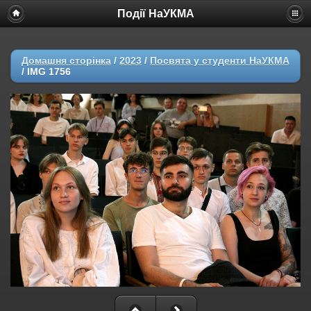
Події НаУКМА
Домашня сторінка
/
2023
/
Посвята у студенти НаУКМА
/
IMG 1756