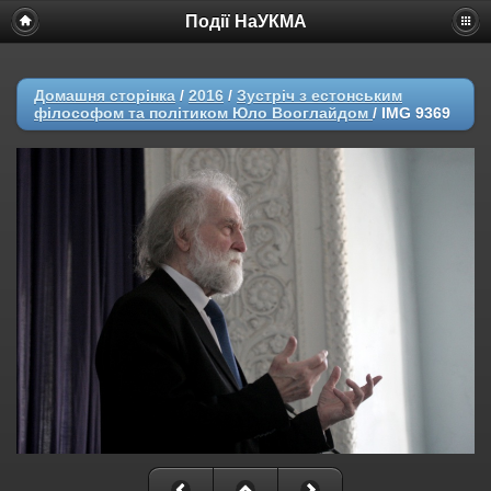
Події НаУКМА
Домашня сторінка
/
2016
/
Зустріч з естонським
філософом та політиком Юло Вооглайдом
/
IMG 9369