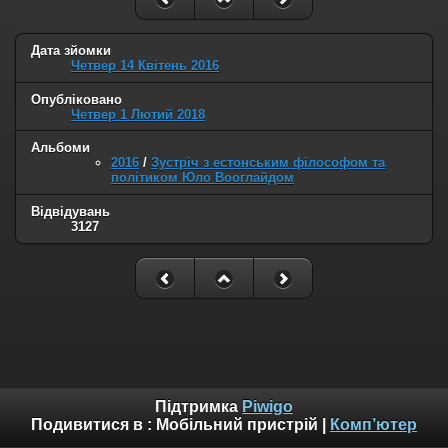
Дата зйомки
Четвер 14 Квітень 2016
Опубліковано
Четвер 1 Лютий 2018
Альбоми
2016
/
Зустріч з естонським філософом та
політиком Юло Вооглайдом
Відвідувань
3127
Підтримка
Piwigo
Подивитися в :
Мобільний пристрій
|
Комп’ютер