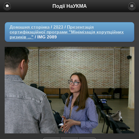
Події НаУКМА
Домашня сторінка
/
2023
/
Презентація
сертифікаційної програми "Мінімізація корупційних
ризиків ..."
/
IMG 2089