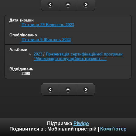
Дата зйомки
П'ятниця 29 Вересень 2023
Опубліковано
П'ятниця 6 Жовтень 2023
Альбоми
2023
/
Презентація сертифікаційної програми
"Мінімізація корупційних ризиків ..."
Відвідувань
2398
Підтримка
Piwigo
Подивитися в :
Мобільний пристрій
|
Комп’ютер