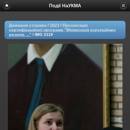
Події НаУКМА
Домашня сторінка
/
2023
/
Презентація
сертифікаційної програми "Мінімізація корупційних
ризиків ..."
/
IMG 2119