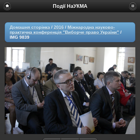
Події НаУКМА
Домашня сторінка
/
2016
/
Міжнародна науково-
практична конференція "Виборче право України"
/
IMG 9839