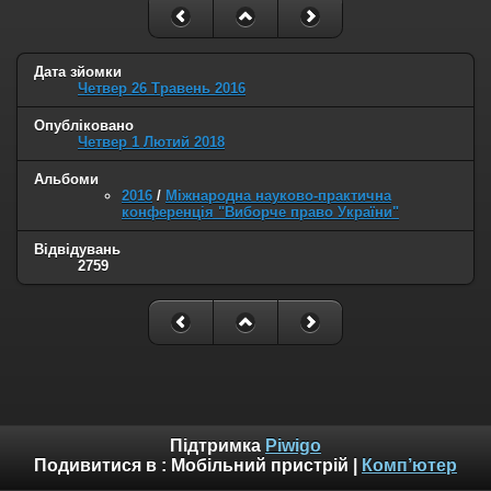
Дата зйомки
Четвер 26 Травень 2016
Опубліковано
Четвер 1 Лютий 2018
Альбоми
2016
/
Міжнародна науково-практична
конференція "Виборче право України"
Відвідувань
2759
Підтримка
Piwigo
Подивитися в :
Мобільний пристрій
|
Комп’ютер