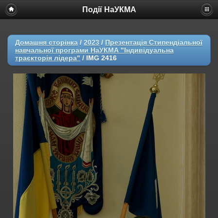
Події НаУКМА
Домашня сторінка
/
2023
/
Презентація Стипендіальної
навчальної програми НаУКМА "Індивідуальна
траєкторія лідера"
/
IMG 2416