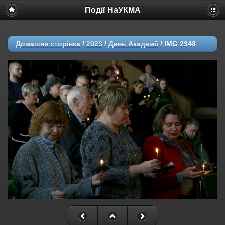
Події НаУКМА
Домашня сторінка
/
2023
/
День Академії
/
IMG 2348