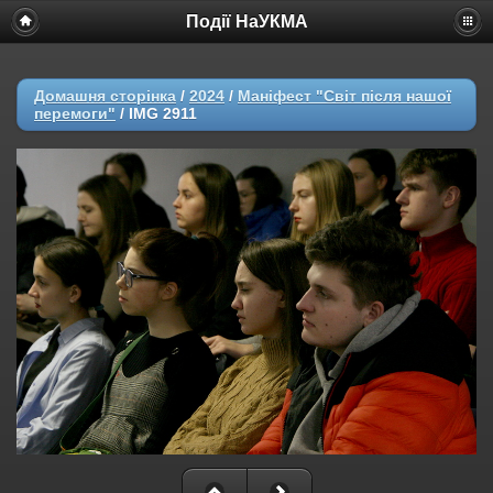
Події НаУКМА
Домашня сторінка
/
2024
/
Маніфест "Світ після нашої
перемоги"
/
IMG 2911