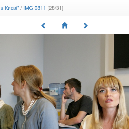
в Києві"
/
IMG 0811
[28/31]