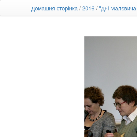
Домашня сторінка
/
2016
/
"Дні Малєвича 