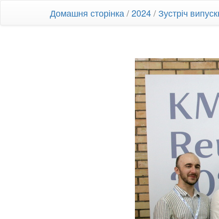
Домашня сторінка
/
2024
/
Зустріч випус