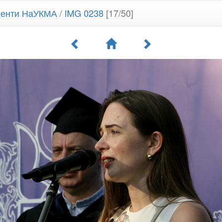
уденти НаУКМА
/
IMG 0238
[17/50]