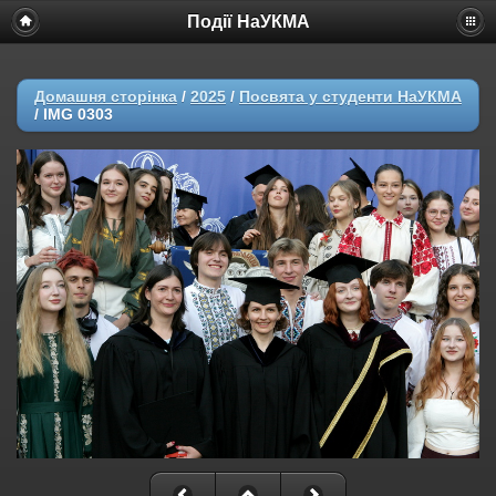
Події НаУКМА
Домашня сторінка
/
2025
/
Посвята у студенти НаУКМА
/
IMG 0303