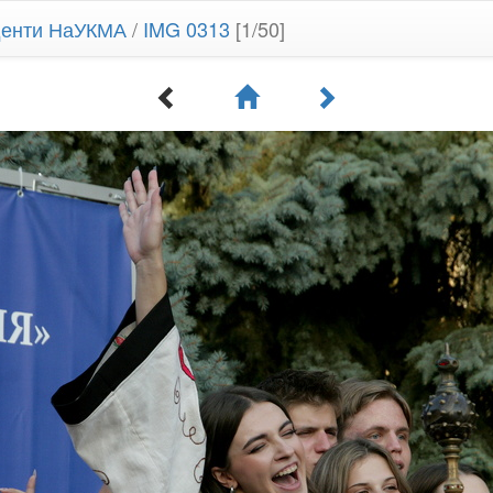
уденти НаУКМА
/
IMG 0313
[1/50]