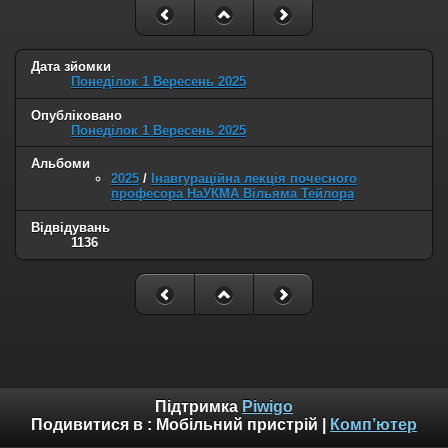
Дата зйомки
Понеділок 1 Вересень 2025
Опубліковано
Понеділок 1 Вересень 2025
Альбоми
2025
/
Інавгураційна лекція почесного
професора НаУКМА Вільяма Тейлора
Відвідувань
1136
Підтримка
Piwigo
Подивитися в :
Мобільний пристрій
|
Комп’ютер