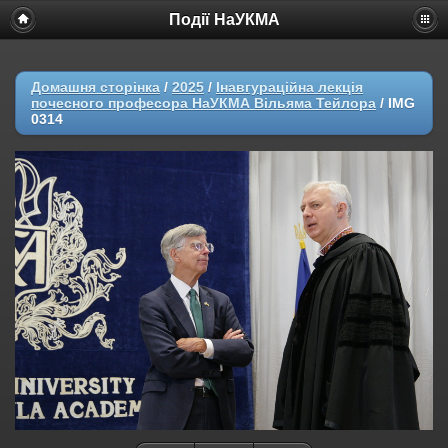
Події НаУКМА
Домашня сторінка
/
2025
/
Інавгураційна лекція
почесного професора НаУКМА Вільяма Тейлора
/
IMG
0314