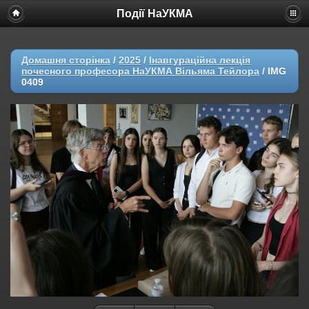
Події НаУКМА
Домашня сторінка
/
2025
/
Інавгураційна лекція
почесного професора НаУКМА Вільяма Тейлора
/
IMG
0409