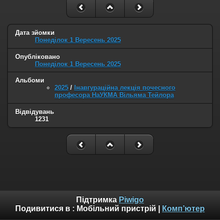
Дата зйомки
Понеділок 1 Вересень 2025
Опубліковано
Понеділок 1 Вересень 2025
Альбоми
2025
/
Інавгураційна лекція почесного
професора НаУКМА Вільяма Тейлора
Відвідувань
1231
Підтримка
Piwigo
Подивитися в :
Мобільний пристрій
|
Комп’ютер