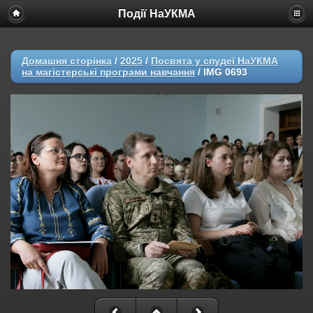
Події НаУКМА
Домашня сторінка
/
2025
/
Посвята у спудеї НаУКМА
на магістерські програми навчання
/
IMG 0693