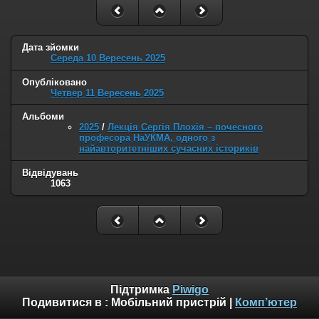
Дата зйомки
Середа 10 Вересень 2025
Опубліковано
Четвер 11 Вересень 2025
Альбоми
2025
/
Лекція Сергія Плохія – почесного
професора НаУКМА, одного з
найавторитетніших сучасних істориків
Відвідувань
1063
Підтримка
Piwigo
Подивитися в :
Мобільний пристрій
|
Комп’ютер