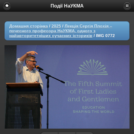
Події НаУКМА
Домашня сторінка
/
2025
/
Лекція Сергія Плохія –
почесного професора НаУКМА, одного з
найавторитетніших сучасних істориків
/
IMG 0772