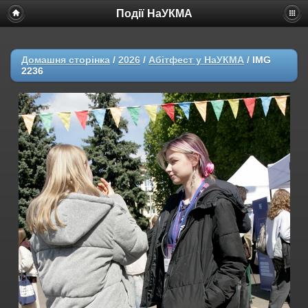
Події НаУКМА
Домашня сторінка
/
2026
/
Абітфест у НаУКМА
/
IMG
2236