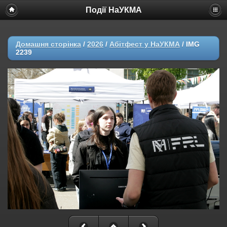
Події НаУКМА
Домашня сторінка
/
2026
/
Абітфест у НаУКМА
/
IMG
2239