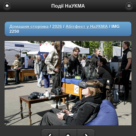
Події НаУКМА
Домашня сторінка
/
2026
/
Абітфест у НаУКМА
/
IMG
2250