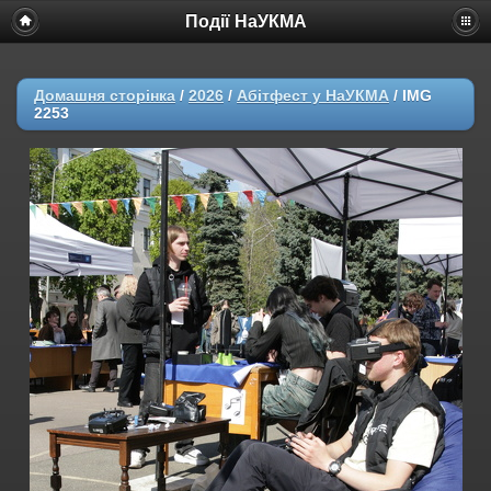
Події НаУКМА
Домашня сторінка
/
2026
/
Абітфест у НаУКМА
/
IMG
2253