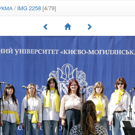
аУКМА
/
IMG 2258
[4/79]