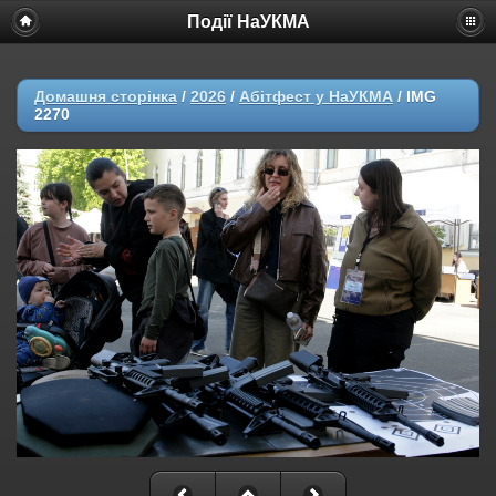
Події НаУКМА
Домашня сторінка
/
2026
/
Абітфест у НаУКМА
/
IMG
2270