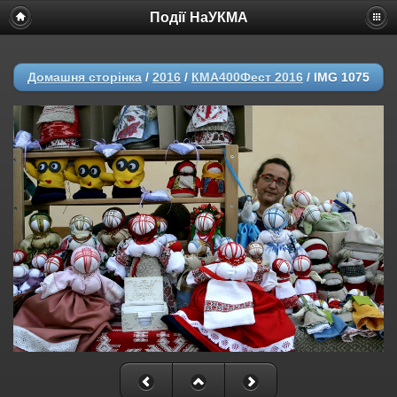
Події НаУКМА
Домашня сторінка
/
2016
/
КМА400Фест 2016
/
IMG 1075