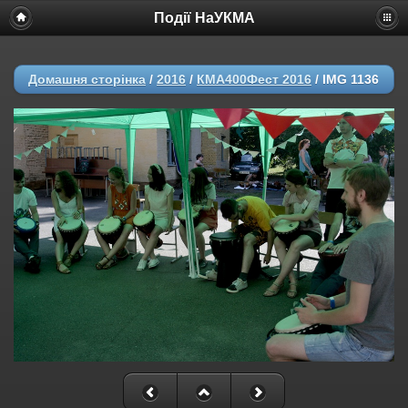
Події НаУКМА
Домашня сторінка
/
2016
/
КМА400Фест 2016
/
IMG 1136