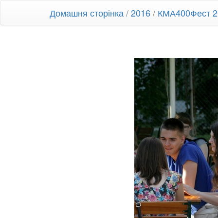
Домашня сторінка
/
2016
/
КМА400Фест 2