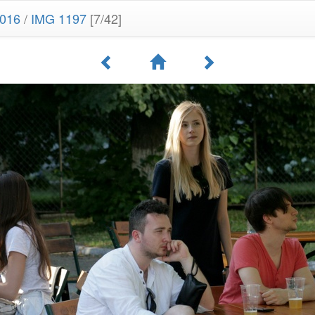
016
/
IMG 1197
[7/42]