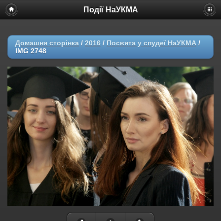
Події НаУКМА
Домашня сторінка
/
2016
/
Посвята у спудеї НаУКМА
/
IMG 2748